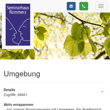
Toggl
navig
Umgebung
Details
Zugriffe: 26651
Aktiv entspannen
...auf unserer Sonnenterrasse mit Liegewiese. Ein Spielbereich