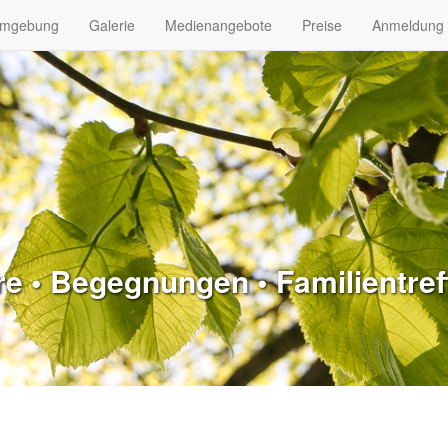
mgebung
Galerie
Medienangebote
Preise
Anmeldung 
 • Begegnungen • Familientreff