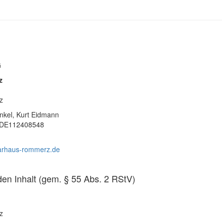
G
z
z
inkel, Kurt Eidmann
 DE112408548
arhaus-rommerz.de
 den Inhalt (gem. § 55 Abs. 2 RStV)
z