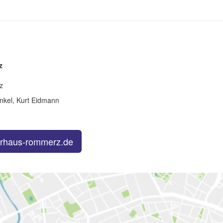
z
z
inkel, Kurt Eidmann
rhaus-rommerz.de