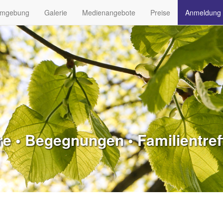
mgebung
Galerie
Medienangebote
Preise
Anmeldung 
 • Begegnungen • Familientreff