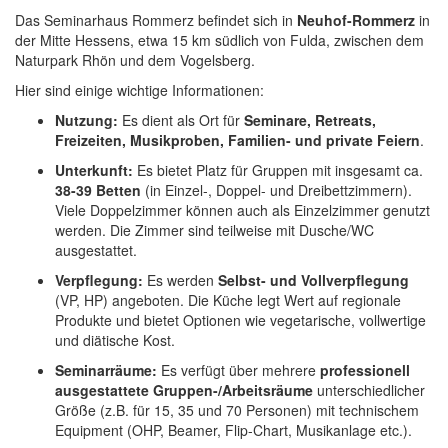
Das Seminarhaus Rommerz befindet sich in
Neuhof-Rommerz
in
der Mitte Hessens, etwa 15 km südlich von Fulda, zwischen dem
Naturpark Rhön und dem Vogelsberg.
Hier sind einige wichtige Informationen:
Nutzung:
Es dient als Ort für
Seminare, Retreats,
Freizeiten, Musikproben, Familien- und private Feiern
.
Unterkunft:
Es bietet Platz für Gruppen mit insgesamt ca.
38-39 Betten
(in Einzel-, Doppel- und Dreibettzimmern).
Viele Doppelzimmer können auch als Einzelzimmer genutzt
werden. Die Zimmer sind teilweise mit Dusche/WC
ausgestattet.
Verpflegung:
Es werden
Selbst- und Vollverpflegung
(VP, HP) angeboten. Die Küche legt Wert auf regionale
Produkte und bietet Optionen wie vegetarische, vollwertige
und diätische Kost.
Seminarräume:
Es verfügt über mehrere
professionell
ausgestattete Gruppen-/Arbeitsräume
unterschiedlicher
Größe (z.B. für 15, 35 und 70 Personen) mit technischem
Equipment (OHP, Beamer, Flip-Chart, Musikanlage etc.).